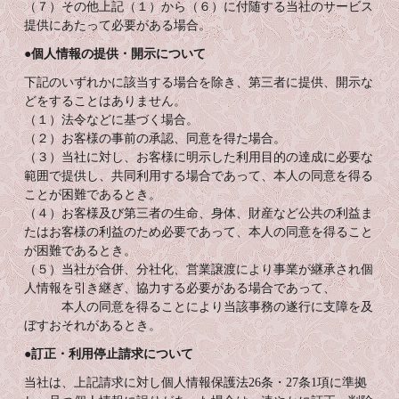
（７）その他上記（１）から（６）に付随する当社のサービス
提供にあたって必要がある場合。
●個人情報の提供・開示について
下記のいずれかに該当する場合を除き、第三者に提供、開示な
どをすることはありません。
（１）法令などに基づく場合。
（２）お客様の事前の承認、同意を得た場合。
（３）当社に対し、お客様に明示した利用目的の達成に必要な
範囲で提供し、共同利用する場合であって、本人の同意を得る
ことが困難であるとき。
（４）お客様及び第三者の生命、身体、財産など公共の利益ま
たはお客様の利益のため必要であって、本人の同意を得ること
が困難であるとき。
（５）当社が合併、分社化、営業譲渡により事業が継承され個
人情報を引き継ぎ、協力する必要がある場合であって、
本人の同意を得ることにより当該事務の遂行に支障を及
ぼすおそれがあるとき。
●訂正・利用停止請求について
当社は、上記請求に対し個人情報保護法26条・27条1項に準拠